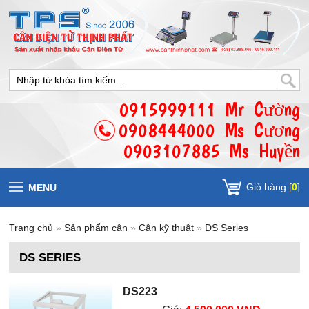
0915999111 Mr Cường
0908444000 Ms Cương
0903107885 Ms Huyền
Giỏ hàng [
0
]
MENU
Trang chủ
»
Sản phẩm cân
»
Cân kỹ thuật
»
DS Series
DS SERIES
DS223