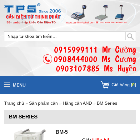
0915999111 Mr Cường
0908444000 Ms Cương
0903107885 Ms Huyền
Giỏ hàng [
0
]
MENU
Trang chủ
»
Sản phẩm cân
»
Hãng cân AND
»
BM Series
BM SERIES
BM-5