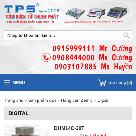
0915999111 Mr Cường
0908444000 Ms Cương
0903107885 Ms Huyền
Giỏ hàng [
0
]
MENU
Trang chủ
»
Sản phẩm cân
»
Hãng cân Zemic
»
Digital
DIGITAL
DHM14C-30T