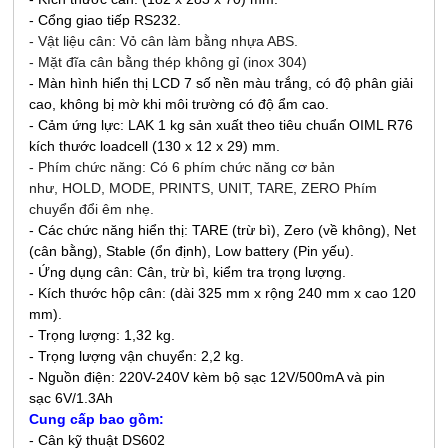
- Cổng giao tiếp RS232.
- Vật liệu cân: Vỏ cân làm bằng nhựa ABS.
- Mặt đĩa cân bằng thép không gỉ (inox 304)
- Màn hình hiển thị LCD 7 số nền màu trắng, có độ phân giải
cao, không bị mờ khi môi trường có độ ẩm cao.
- Cảm ứng lực: LAK 1 kg sản xuất theo tiêu chuẩn OIML R76
kích thước loadcell (130 x 12 x 29) mm.
- Phím chức năng: Có 6 phím chức năng cơ bản
như, HOLD, MODE, PRINTS, UNIT, TARE, ZERO Phím
chuyển đổi êm nhẹ.
- Các chức năng hiển thị: TARE (trừ bì), Zero (về không), Net
(cân bằng), Stable (ổn định), Low battery (Pin yếu).
- Ứng dụng cân: Cân, trừ bì, kiểm tra trọng lượng.
- Kích thước hộp cân: (dài 325 mm x rộng 240 mm x cao 120
mm).
- Trọng lượng: 1,32 kg.
- Trọng lượng vận chuyển: 2,2 kg.
- Nguồn điện: 220V-240V kèm bộ sạc 12V/500mA và
pin
sạc 6V/1.3Ah
Cung cấp bao gồm:
- Cân kỹ thuật DS602