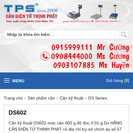
0915999111 Mr Cường
0908444000 Ms Cương
0903107885 Ms Huyền
Giỏ hàng [
0
]
MENU
Trang chủ
»
Sản phẩm cân
»
Cân kỹ thuật
»
DS Series
DS602
Cân kỹ thuật DS602 mức cân 600 g độ đọc 0.01 g Do HÃNG
CÂN ĐIỆN TỬ THỊNH PHÁT có địa chỉ trụ sở chính tại số 57