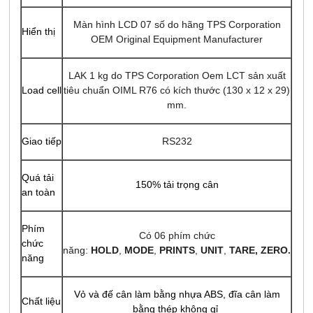
Màn hình LCD 07 số do hãng TPS Corporation
Hiển thị
OEM Original Equipment Manufacturer
LAK 1 kg do TPS Corporation Oem LCT sản xuất
Load cell
tiêu chuẩn OIML R76 có kích thước (130 x 12 x 29)
mm.
Giao tiếp
RS232
Quá tải
150% tải trọng cân
an toàn
Phím
Có 06 phím chức
chức
năng:
HOLD
,
MODE
,
PRINTS
,
UNIT
,
TARE, ZERO
.
năng
Vỏ và đế cân làm bằng nhựa ABS, đĩa cân làm
Chất liệu
bằng thép không gỉ