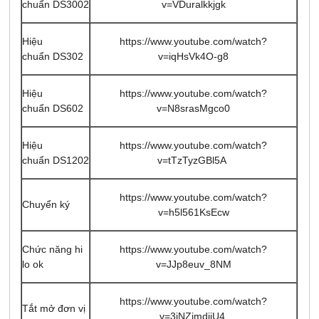
chuẩn DS3002
v=VDuralkkjgk
Hiệu
https://www.youtube.com/watch?
chuẩn DS302
v=iqHsVk4O-g8
Hiệu
https://www.youtube.com/watch?
chuẩn DS602
v=N8srasMgco0
Hiệu
https://www.youtube.com/watch?
chuẩn DS1202
v=tTzTyzGBl5A
https://www.youtube.com/watch?
Chuyển ký
v=h5l561KsEcw
Chức năng hi
https://www.youtube.com/watch?
lo ok
v=JJp8euv_8NM
https://www.youtube.com/watch?
Tắt mở đơn vị
v=3jNZimdjjU4