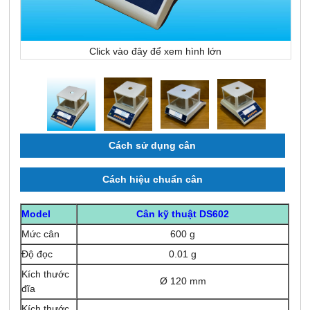
Click vào đây để xem hình lớn
Cách sử dụng cân
Cách hiệu chuẩn cân
Model
Cân kỹ thuật DS602
Mức cân
600 g
Độ đọc
0.01 g
Kích thước
Ø 120 mm
đĩa
Kích thước