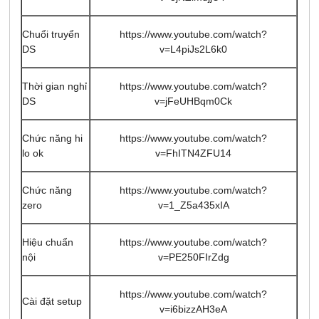
Chuổi truyển
https://www.youtube.com/watch?
DS
v=L4piJs2L6k0
Thời gian nghỉ
https://www.youtube.com/watch?
DS
v=jFeUHBqm0Ck
Chức năng hi
https://www.youtube.com/watch?
lo ok
v=FhITN4ZFU14
Chức năng
https://www.youtube.com/watch?
zero
v=1_Z5a435xIA
Hiệu chuẩn
https://www.youtube.com/watch?
nội
v=PE250FIrZdg
https://www.youtube.com/watch?
Cài đặt setup
v=i6bizzAH3eA