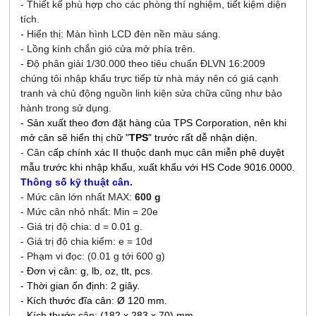
- Thiết kế phù hợp cho các phòng thí nghiệm, tiết kiệm diện
tích.
- Hiển thị: Màn hình LCD đèn nền màu sáng.
- Lồng kính chắn gió cửa mở phía trên.
- Độ phân giải 1/30.000 theo tiêu chuẩn ĐLVN 16:2009
chúng tôi nhập khẩu trực tiếp từ nhà máy nên có giá cạnh
tranh và chủ động nguồn linh kiện sửa chữa cũng như bảo
hành trong sử dụng.
- Sản xuất theo đơn đặt hàng của TPS Corporation, nên khi
mở cân sẽ hiển thị chữ "
TPS
" trước rất dễ nhận diện.
- Cân c
ấp chính xác II thuộc danh mục cân miễn phê duyệt
mẫu trước khi nhập khẩu, xuất khẩu với HS Code 9016.0000.
Thông số kỹ thuật cân.
- Mức cân lớn nhất MAX:
600 g
- Mức cân nhỏ nhất: Min = 20e
- Giá trị độ chia: d = 0.01 g.
- Giá trị độ chia kiểm: e = 10d
- Phạm vi đọc: (0.01 g tới 600 g)
- Đơn vị cân: g, lb, oz, tlt, pcs.
- Thời gian ổn định: 2 giây.
- Kích thước đĩa cân: Ø 120 mm.
- Kích thước cân: (182 x 283 x 70) mm.