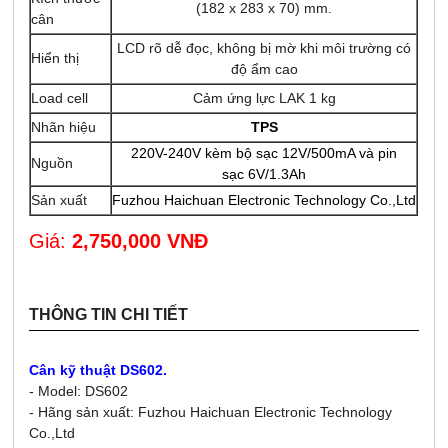
(182 x 283 x 70) mm.
cân
LCD rõ dễ đọc, không bị mờ khi môi trường có
Hiển thị
độ ẩm cao
Load cell
Cảm ứng lực LAK 1 kg
Nhãn hiệu
TPS
220V-240V kèm bộ sạc 12V/500mA và
pin
Nguồn
sạc 6V/1.3Ah
Sản xuất
Fuzhou Haichuan Electronic Technology Co.,Ltd
Giá:
2,750,000 VNĐ
THÔNG TIN CHI TIẾT
Cân kỹ thuật DS602.
- Model: DS602
- Hãng sản xuất: Fuzhou Haichuan Electronic Technology
Co.,Ltd