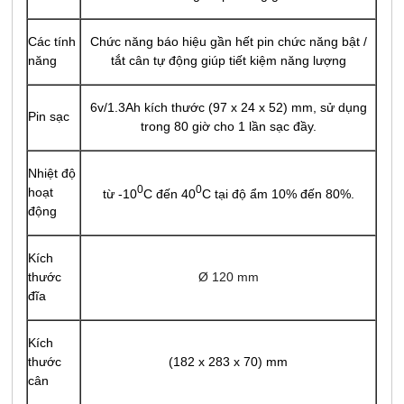
Các tính
Chức năng báo hiệu gần hết pin chức năng bật /
năng
tắt cân tự động giúp tiết kiệm năng lượng
6v/1.3Ah kích thước (97 x 24 x 52) mm, sử dụng
Pin sạc
trong 80 giờ cho 1 lần sạc đầy.
Nhiệt độ
0
0
hoạt
từ -10
C đến 40
C tại độ ẩm 10% đến 80%.
động
Kích
thước
Ø 120 mm
đĩa
Kích
thước
(182 x 283 x 70) mm
cân