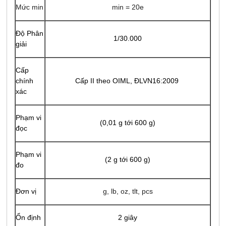
Mức min
min = 20e
Độ Phân
1/30.000
giải
Cấp
chính
Cấp II theo OIML, ĐLVN16:2009
xác
Phạm vi
(0,01 g tới 600 g)
đọc
Phạm vi
(2 g tới 600 g)
đo
Đơn vị
g, lb, oz, tlt, pcs
Ổn định
2 giây