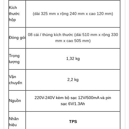
Kích
thước
(dài 325 mm x rộng 240 mm x cao 120 mm)
hộp
08 cái / thùng kích thước (dài 510 mm x rộng 330
Đóng gói
mm x cao 505 mm)
Trọng
1,32 kg
lượng
Vận
2,2 kg
chuyển
220V-240V kèm bộ sạc 12V/500mA và
pin
Nguồn
sạc 6V/1.3Ah
Nhãn
TPS
hiệu