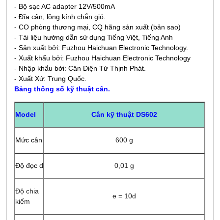
- Bộ sạc AC adapter 12V/500mA
- Đĩa cân, lồng kính chắn gió.
- CO phòng thương mại, CQ hãng sản xuất (bản sao)
- Tài liệu hướng dẫn sử dụng Tiếng Việt, Tiếng Anh
- Sản xuất bởi: Fuzhou Haichuan Electronic Technology.
- Xuất khẩu bởi: Fuzhou Haichuan Electronic Technology
- Nhập khẩu bởi: Cân Điện Tử Thịnh Phát.
- Xuất Xứ: Trung Quốc.
Bảng thông số kỹ thuật cân.
Cân kỹ thuật DS602
Model
Mức cân
600 g
Độ đọc d
0,01 g
Độ chia
e = 10d
kiểm