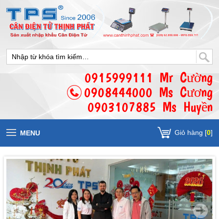
0915999111 Mr Cường
0908444000 Ms Cương
0903107885 Ms Huyền
Giỏ hàng [
0
]
MENU