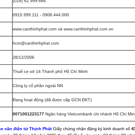
(028) 62.999.666
0915.999.111 - 0908.444.000
www.canthinhphat.com
và
www.canthinhphat.com.vn
hcm@canthinhphat.com
28/12/2006
Thuế cơ sở 14 Thành phố Hồ Chí Minh
Công ty cổ phần ngoài NN
Đang hoạt động (đã được cấp GCN ĐKT)
0071001223177
Ngân hàng Vietcombank chi nhánh Hồ Chí Min
ần cân điện tử Thịnh Phát
Giấy chứng nhận đăng ký kinh doanh số
4