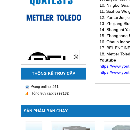
10. Ningbo Guan
11. Suzhou Weig
12. Yantai Junji
13. Zhejiang Bl
14. Shanghai Ya
15. Zhonghang E
16. Ohaus Indoc
17. BEL ENGIN
18. Mettler Tole
Youtube
https://www.you
https://www.yo
THỐNG KÊ TRUY CẬP
Đang online:
461
Tổng truy cập:
8797132
SẢN PHẨM BÁN CHẠY