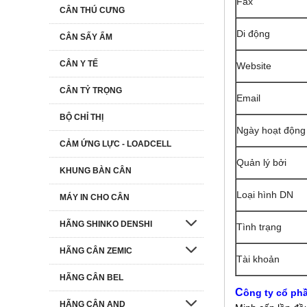
Fax
CÂN THÚ CƯNG
Di động
CÂN SẤY ẨM
CÂN Y TẾ
Website
CÂN TỶ TRỌNG
Email
BỘ CHỈ THỊ
Ngày hoạt động
CẢM ỨNG LỰC - LOADCELL
Quản lý bởi
KHUNG BÀN CÂN
Loại hình DN
MÁY IN CHO CÂN
HÃNG SHINKO DENSHI
Tình trạng
HÃNG CÂN ZEMIC
Tài khoản
HÃNG CÂN BEL
C
ông ty cổ ph
HÃNG CÂN AND