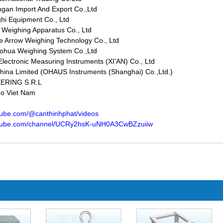
gan Import And Export Co.,Ltd
hi Equipment Co., Ltd
e Weighing Apparatus Co., Ltd
ue Arrow Weighing Technology Co., Ltd
ohua Weighing System Co.,Ltd
lectronic Measuring Instruments (XI'AN) Co., Ltd
hina Limited (OHAUS Instruments (Shanghai) Co.,Ltd.)
EERING S.R.L
do Viet Nam
tube.com/@canthinhphat/videos
utube.com/channel/UCRy2hsK-uNH0A3CwBZzuiiw