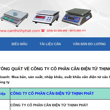
BIỂU MẪU
TÀI LIỆU CÂN
VĂN BẢN ĐO LƯỜNG
 TỔNG QUÁT VỀ CÔNG TY CỔ PHẦN CÂN ĐIỆN TỬ THỊN
oanh: Mua bán, sản xuất, nhập khẩu, xuất khẩu cân điện tử các loạ
ông ty
iệp
CÔNG TY CỔ PHẦN CÂN ĐIỆN TỬ THỊNH PHÁT
CÔNG TY CỔ PHẦN CÂN ĐIỆN TỬ THỊNH PHÁT