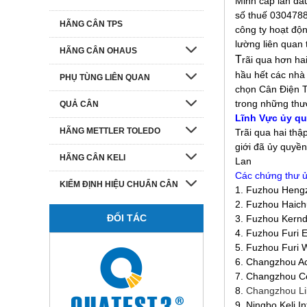
Minh cấp lần đầ
số thuế 0304788
HÃNG CÂN TPS
công ty hoạt độn
lường liên quan 
HÃNG CÂN OHAUS
T
rãi qua hơn ha
hầu hết các nhà
PHỤ TÙNG LIÊN QUAN
chọn Cân Điện T
trong những thư
QUẢ CÂN
Lĩnh Vực ủy qu
HÃNG METTLER TOLEDO
Trãi qua hai thậ
giới đã ủy quyề
HÃNG CÂN KELI
Lan
Các chứng thư ủ
KIỂM ĐỊNH HIỆU CHUẨN CÂN
1.
Fuzhou Hengzh
2.
Fuzhou Haichu
ĐỐI TÁC
3.
Fuzhou Kerndy
4.
Fuzhou Furi E
5. Fuzhou Furi W
6. Changzhou Ac
7. Changzhou Co
8.
Changzhou Lil
9. Ningbo Keli I