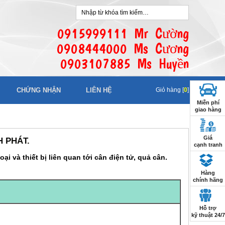
0915999111 Mr Cường
0908444000 Ms Cương
0903107885 Ms Huyền
CHỨNG NHẬN
LIÊN HỆ
Giỏ hàng [
0
]
Miễn phí
giao hàng
Giá
H PHÁT.
cạnh tranh
i và thiết bị liên quan tới cân điện tử, quả cân.
Hàng
chính hãng
Hỗ trợ
kỹ thuật 24/7