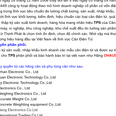
u ngày 28 tháng 12 năm 2006 thay đổi lần 5 vào ngày 03 tháng 09 nă
449 công ty hoạt động theo mô hình doanh nghiệp cổ phần có vốn điệ
g trong lĩnh vực tiêu chuẩn đo lường chất lượng, sản xuất, nhập khẩu, x
tới lĩnh vực khối lượng, kiểm định, hiệu chuẩn các loại cân điện tử, quả
i thập kỷ sản xuất kinh doanh, hàng hóa mang nhãn hiệu
TPS
của Cân Đ
 máy, xí nghiệp, khu công nghiệp, khu chế xuất đều tin tưởng sản phầ
ử Thịnh Phát là chọn tính ổn định, chọn độ chính xác. Nhờ vậy mà th
ơng hiệu hàng đầu tại Việt Nam về lĩnh vực Cân Điện Tử.
yền phân phối.
p kỷ sản xuất, nhập khẩu kinh doanh các mẫu cân điện tử và được sự tí
n cho
TPS
phân phối và bảo hành bảo trì tại việt nam như Hãng
OHAU
y quyền từ các hãng cân và phụ tùng cân như sau.
an Electronic Co., Ltd
an Electronic Technology Co.,Ltd
 Electronic Technology Co.,Ltd
lectronics Co., Ltd
eighing Electronics Co., Ltd
curate Weight Co.,Ltd
ncrete Weighting equipment Co.,Ltd
ang Electronics Co.Ltd
nternational Trading Co.Ltd