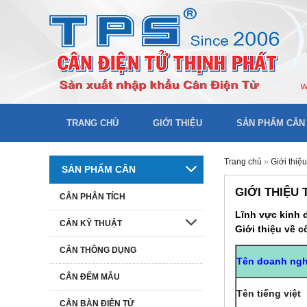
TRANG CHỦ
GIỚI THIỆU
SẢN PHẨM CÂN
Trang chủ
»
Giới thiệu
SẢN PHẨM CÂN
GIỚI THIỆU
CÂN PHÂN TÍCH
Lĩnh vực kinh d
CÂN KỸ THUẬT
Giới thiệu về c
CÂN THÔNG DỤNG
Tên doanh ngh
CÂN ĐẾM MẪU
Tên tiếng việt
CÂN BÀN ĐIỆN TỬ