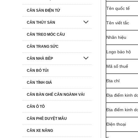
Tên quốc tế
CÂN SÀN ĐIỆN TỬ
CÂN THỦY SẢN
Tên viết tắc
CÂN TREO MÓC CẨU
Nhãn hiệu
CÂN TRANG SỨC
Logo bảo hộ
CÂN NHÀ BẾP
Mã số thuế
CÂN BỎ TÚI
Địa chỉ
CÂN TÍNH GIÁ
CÂN BÀN GHẾ CÂN NGÀNH VẢI
Địa điểm kinh d
CÂN Ô TÔ
Địa điểm kinh d
CÂN PHÊ DUYỆT MẪU
Điện thoại
CÂN XE NÂNG