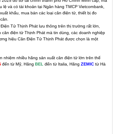
m 2025 do sở tài chính thành phố Hồ Chính Minh cấp, mã
u lệ và có tài khoản tại Ngân hàng TMCP Vietcombank,
uất khẩu, mua bán các loại cân điện tử, thiết bị đo
 cân.
iện Tử Thịnh Phát lưu thông trên thị trường rất lớn,
m cân điện tử Thịnh Phát mà tin dùng, các doanh nghiệp
ương hiệu Cân Điện Tử Thịnh Phát được chọn là một
n nhiệm nhiều hãng sản xuất cân điện tử lớn trên thế
S
đến từ Mỹ, Hãng
BEL
đến từ Italia, Hãng
ZEMIC
từ Hà