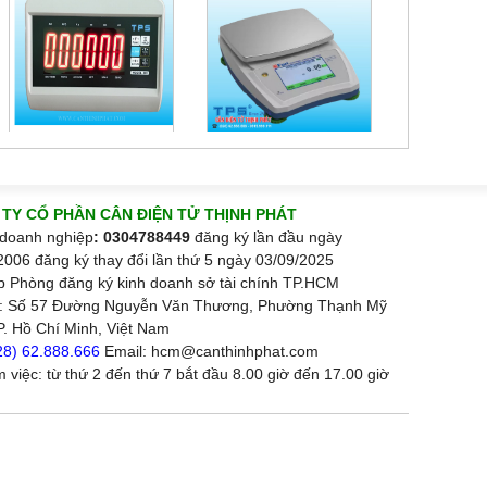
TY CỔ PHẦN CÂN ĐIỆN TỬ THỊNH PHÁT
doanh nghiệp
: 0304788449
đăng ký lần đầu ngày
2006 đăng ký thay đổi lần thứ 5 ngày 03/09/2025
p Phòng đăng ký kinh doanh sở tài chính TP.HCM
ỉ: Số 57 Đường Nguyễn Văn Thương, Phường Thạnh Mỹ
P. Hồ Chí Minh, Việt Nam
28) 62.888.666
Email: hcm@canthinhphat.com
m việc: từ thứ 2 đến thứ 7 bắt đầu 8.00 giờ đến 17.00 giờ
ơng