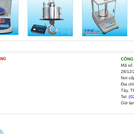
ÀNG
CÔNG 
Mã số 
28/12/
Nơi cấ
Địa ch
Tây, T
Tel:
(0
Giờ là
Call
0915999111 Mr Cường
0908444000 Ms Cư