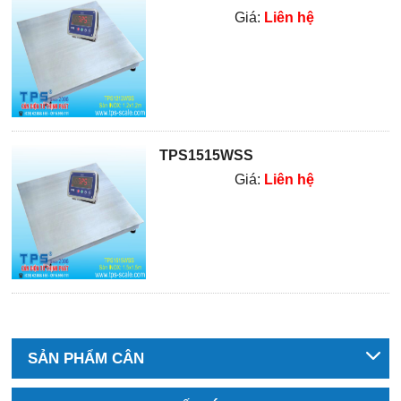
Giá:
Liên hệ
TPS1515WSS
Giá:
Liên hệ
SẢN PHẨM CÂN