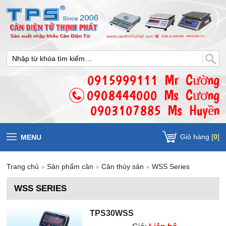
0915999111 Mr Cường
0908444000 Ms Cương
0903107885 Ms Huyền
Giỏ hàng [
0
]
MENU
Trang chủ
»
Sản phẩm cân
»
Cân thủy sản
»
WSS Series
WSS SERIES
TPS30WSS