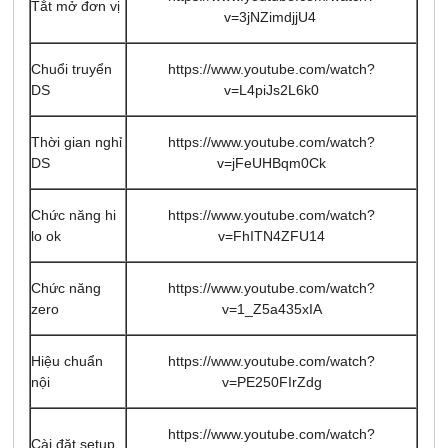
Tắt mở đơn vị
v=3jNZimdjjU4
Chuổi truyển
https://www.youtube.com/watch?
DS
v=L4piJs2L6k0
Thời gian nghỉ
https://www.youtube.com/watch?
DS
v=jFeUHBqm0Ck
Chức năng hi
https://www.youtube.com/watch?
lo ok
v=FhITN4ZFU14
Chức năng
https://www.youtube.com/watch?
zero
v=1_Z5a435xIA
Hiệu chuẩn
https://www.youtube.com/watch?
nội
v=PE250FIrZdg
https://www.youtube.com/watch?
Cài đặt setup