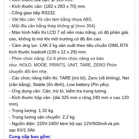
- Kích thước cân: (182 x 283 x 70) mm.
- Cổng giao tiếp RS232.
- Vật liệu cân: Vỏ cân làm bằng nhựa ABS.
- Mặt đĩa cân bằng thép không gỉ (inox 304)
- Màn hình hiển thị LCD 7 số nền màu trắng, có độ phân giải
cao, không bị mờ khi môi trường có độ ẩm cao.
- Cảm ứng lực: LAK 2 kg sản xuất theo tiêu chuẩn OIML R76
kích thước loadcell (130 x 12 x 29) mm.
- Phím chức năng: Có 6 phím chức năng cơ bản
như, HOLD, MODE, PRINTS, UNIT, TARE, ZERO Phím
chuyển đổi êm nhẹ.
- Các chức năng hiển thị: TARE (trừ bì), Zero (về không), Net
(cân bằng), Stable (ổn định), Low battery (Pin yếu).
- Ứng dụng cân: Cân, trừ bì, kiểm tra trọng lượng.
- Kích thước hộp cân: (dài 325 mm x rộng 240 mm x cao 120
mm).
- Trọng lượng: 1,32 kg.
- Trọng lượng vận chuyển: 2,2 kg.
- Nguồn điện: 220V-240V kèm bộ sạc 12V/500mA và
pin
sạc 6V/1.3Ah
Cung cấp bao gồm: