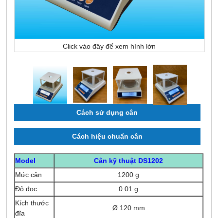
Click vào đây để xem hình lớn
Cách sử dụng cân
Cách hiệu chuẩn cân
Model
Cân kỹ thuật DS1202
Mức cân
1200 g
Độ đọc
0.01 g
Kích thước
Ø 120 mm
đĩa