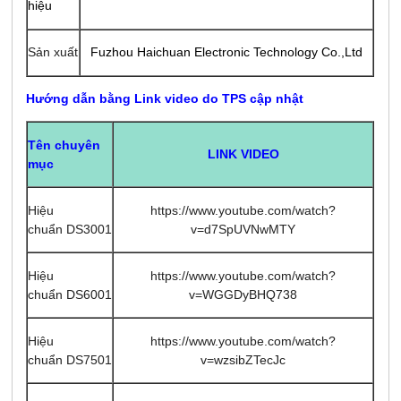
hiệu
Sản xuất
Fuzhou Haichuan Electronic Technology Co.,Ltd
Hướng dẫn bằng Link video do TPS cập nhật
Tên chuyên
LINK VIDEO
mục
Hiệu
https://www.youtube.com/watch?
chuẩn DS3001
v=d7SpUVNwMTY
Hiệu
https://www.youtube.com/watch?
chuẩn DS6001
v=WGGDyBHQ738
Hiệu
https://www.youtube.com/watch?
chuẩn DS7501
v=wzsibZTecJc