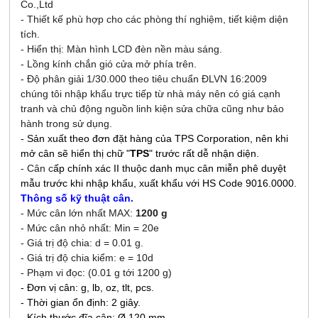
Co.,Ltd
- Thiết kế phù hợp cho các phòng thí nghiệm, tiết kiệm diện
tích.
- Hiển thị: Màn hình LCD đèn nền màu sáng.
- Lồng kính chắn gió cửa mở phía trên.
- Độ phân giải 1/30.000 theo tiêu chuẩn ĐLVN 16:2009
chúng tôi nhập khẩu trực tiếp từ nhà máy nên có giá cạnh
tranh và chủ động nguồn linh kiện sửa chữa cũng như bảo
hành trong sử dụng.
- Sản xuất theo đơn đặt hàng của TPS Corporation, nên khi
mở cân sẽ hiển thị chữ "
TPS
" trước rất dễ nhận diện.
- Cân c
ấp chính xác II thuộc danh mục cân miễn phê duyệt
mẫu trước khi nhập khẩu, xuất khẩu với HS Code 9016.0000.
Thông số kỹ thuật cân.
- Mức cân lớn nhất MAX:
1200 g
- Mức cân nhỏ nhất: Min = 20e
- Giá trị độ chia: d = 0.01 g.
- Giá trị độ chia kiểm: e = 10d
- Phạm vi đọc: (0.01 g tới 1200 g)
- Đơn vị cân: g, lb, oz, tlt, pcs.
- Thời gian ổn định: 2 giây.
- Kích thước đĩa cân: Ø 120 mm.