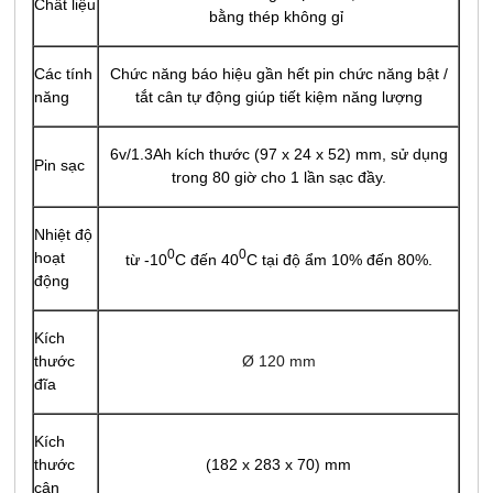
Chất liệu
bằng thép không gỉ
Các tính
Chức năng báo hiệu gần hết pin chức năng bật /
năng
tắt cân tự động giúp tiết kiệm năng lượng
6v/1.3Ah kích thước (97 x 24 x 52) mm, sử dụng
Pin sạc
trong 80 giờ cho 1 lần sạc đầy.
Nhiệt độ
0
0
hoạt
từ -10
C đến 40
C tại độ ẩm 10% đến 80%.
động
Kích
thước
Ø 120 mm
đĩa
Kích
thước
(182 x 283 x 70) mm
cân