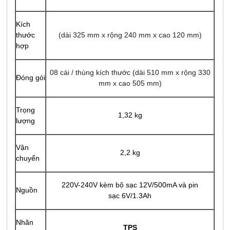
Kích
thước
(dài 325 mm x rộng 240 mm x cao 120 mm)
hợp
08 cái / thùng kích thước (dài 510 mm x rộng 330
Đóng gói
mm x cao 505 mm)
Trọng
1,32 kg
lượng
Vận
2,2 kg
chuyển
220V-240V kèm bộ sạc 12V/500mA và
pin
Nguồn
sạc 6V/1.3Ah
Nhãn
TPS