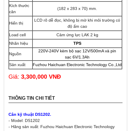
Kích thước
(182 x 283 x 70) mm.
cân
LCD rõ dễ đọc, không bị mờ khi môi trường có
Hiển thị
độ ẩm cao
Load cell
Cảm ứng lực LAK 2 kg
Nhãn hiệu
TPS
220V-240V kèm bộ sạc 12V/500mA và
pin
Nguồn
sạc 6V/1.3Ah
Sản xuất
Fuzhou Haichuan Electronic Technology Co.,Ltd
Giá:
3,300,000 VNĐ
THÔNG TIN CHI TIẾT
Cân kỹ thuật DS1202.
- Model: DS1202
- Hãng sản xuất: Fuzhou Haichuan Electronic Technology