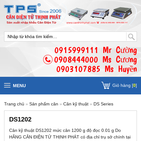
0915999111 Mr Cường
0908444000 Ms Cương
0903107885 Ms Huyền
Giỏ hàng [
0
]
MENU
Trang chủ
»
Sản phẩm cân
»
Cân kỹ thuật
»
DS Series
DS1202
Cân kỹ thuật DS1202 mức cân 1200 g độ đọc 0.01 g Do
HÃNG CÂN ĐIỆN TỬ THỊNH PHÁT có địa chỉ trụ sở chính tại