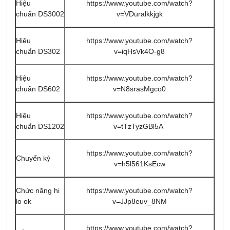
Hiệu
https://www.youtube.com/watch?
chuẩn DS3002
v=VDuralkkjgk
Hiệu
https://www.youtube.com/watch?
chuẩn DS302
v=iqHsVk4O-g8
Hiệu
https://www.youtube.com/watch?
chuẩn DS602
v=N8srasMgco0
Hiệu
https://www.youtube.com/watch?
chuẩn DS1202
v=tTzTyzGBl5A
https://www.youtube.com/watch?
Chuyển ký
v=h5l561KsEcw
Chức năng hi
https://www.youtube.com/watch?
lo ok
v=JJp8euv_8NM
https://www.youtube.com/watch?