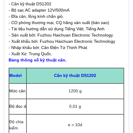
- Cân kỹ thuật DS1202
- Bộ sạc AC adapter 12V/500mA
- Đĩa cân, lồng kính chắn gió.
- CO phòng thương mại, CQ hãng sản xuất (bản sao)
- Tài liệu hướng dẫn sử dụng Tiếng Việt, Tiếng Anh
- Sản xuất bởi: Fuzhou Haichuan Electronic Technology.
- Xuất khẩu bởi: Fuzhou Haichuan Electronic Technology
- Nhập khẩu bởi: Cân Điện Tử Thịnh Phát.
- Xuất Xứ: Trung Quốc.
Bảng thông số kỹ thuật cân.
Cân kỹ thuật DS1202
Model
Mức cân
1200 g
Độ đọc d
0,01 g
Độ chia
e = 10d
kiểm