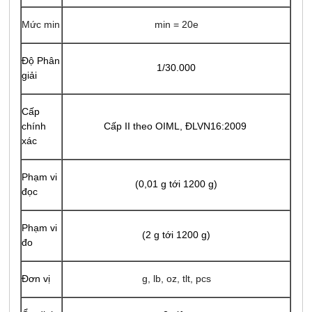
Mức min
min = 20e
Độ Phân
1/30.000
giải
Cấp
chính
Cấp II theo OIML, ĐLVN16:2009
xác
Phạm vi
(0,01 g tới 1200 g)
đọc
Phạm vi
(2 g tới 1200 g)
đo
Đơn vị
g, lb, oz, tlt, pcs