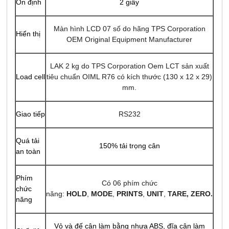
Ổn định
2 giây
Màn hình LCD 07 số do hãng TPS Corporation
Hiển thị
OEM Original Equipment Manufacturer
LAK 2 kg do TPS Corporation Oem LCT sản xuất
Load cell
tiêu chuẩn OIML R76 có kích thước (130 x 12 x 29)
mm.
Giao tiếp
RS232
Quá tải
150% tải trọng cân
an toàn
Phím
Có 06 phím chức
chức
năng:
HOLD
,
MODE
,
PRINTS
,
UNIT
,
TARE, ZERO
.
năng
Vỏ và đế cân làm bằng nhựa ABS, đĩa cân làm