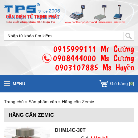
0915999111 Mr Cường
0908444000 Ms Cương
0903107885 Ms Huyền
Giỏ hàng [
0
]
MENU
Trang chủ
»
Sản phẩm cân
»
Hãng cân Zemic
HÃNG CÂN ZEMIC
DHM14C-30T