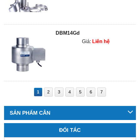
DBM14Gd
Giá:
Liên hệ
1
2
3
4
5
6
7
SẢN PHẨM CÂN
ĐỐI TÁC