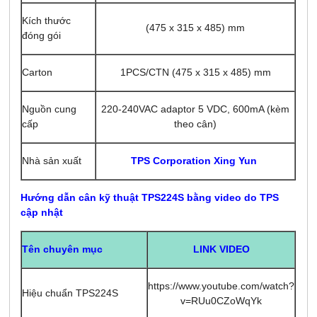
Kích thước
(475 x 315 x 485) mm
đóng gói
Carton
1PCS/CTN (475 x 315 x 485) mm
Nguồn cung
220-240VAC adaptor 5 VDC, 600mA (kèm
cấp
theo cân)
Nhà sản xuất
TPS Corpor
ation Xing Yun
Hướng dẫn cân kỹ thuật TPS224S bằng video do TPS
cập nhật
LINK VIDEO
Tên chuyên mục
https://www.youtube.com/watch?
Hiệu chuẩn TPS224S
v=RUu0CZoWqYk