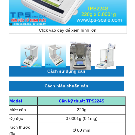
Click vào đây để xem hình lớn
Cách sử dụng cân
Cách hiệu chuẩn cân
Model
Cân kỹ thuật TPS224S
Mức cân
220g
Độ đọc
0.0001g (0.1mg)
Kích thước
Ø 80 mm
đĩa