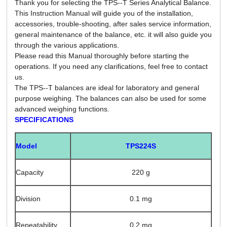
Thank you for selecting the TPS--T Series Analytical Balance.
This Instruction Manual will guide you of the installation,
accessories, trouble-shooting, after sales service information,
general maintenance of the balance, etc. it will also guide you
through the various applications.
Please read this Manual thoroughly before starting the
operations. If you need any clarifications, feel free to contact
us.
The TPS--T balances are ideal for laboratory and general
purpose weighing. The balances can also be used for some
advanced weighing functions.
SPECIFICATIONS
Model
TPS224S
Capacity
220 g
Division
0.1 mg
Repeatability
0.2 mg