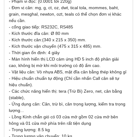
- Phạm vi đọc: (0.0001 tới 220g)
- Đơn vị cân: mg, g, ct, oz, dwt, tical tola, mommes, baht,
grain, mesghal, newton, ozt, teals có thể chọn đơn vị khác
nếu cần.
- cổng giao tiếp: RS232C, RS485
- Kích thước đĩa cân: Ø 80 mm
- Kích thước cân:(340 x 215 x 350) mm.
- Kích thước vận chuyển (475 x 315 x 485) mm.
- Thời gian ổn định: 4 giây
- Màn hình hiển thị LCD cảm ứng HD 5 inch độ phân giải
cao, không bị mờ khi môi trường có độ ẩm cao.
- Vật liệu cân: Vỏ nhựa ABS, mặt đĩa cân bằng thép không gỉ
- Hiệu chuẩn chuẩn tự động (Chỉ cần nhấn Call cân sẽ tự
hiệu chuẩn).
- Các chức năng hiển thị: tera (Trừ Bì) Zero, net, cân bằng
(stable),
- Ứng dụng cân: Cân, trừ bì, cân trọng lượng, kiểm tra trọng
lượng...
- Lồng Kính chắn gió có 03 cửa mở gồm 02 cửa mở bên
hông và 01 cửa mở phía trên rất tiện dụng
- Trọng lượng: 8.5 kg
- Trọng lượng vận chuyển: 10 kg