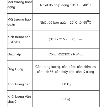
Môi trường hoạt
0
0
Nhiệt độ hoạt động 10
C … 40
C
động
Môi trường bảo
0
0
Nhiệt độ bảo quản -20
C tới 55
C
quản
Kích thước cân
(340 x 215 x 350) mm
(LxDxH)
Giao tiếp
Cổng RS232C / RS485
Cân trọng lượng, cân đếm, cân kiểm tra,
Ứng Dụng
cân tính %, cân thủy tỉnh, cân tỷ trọng.
Khối lượng cân
7.8 kg
Khối lượng Vận
10 kg
chuyển