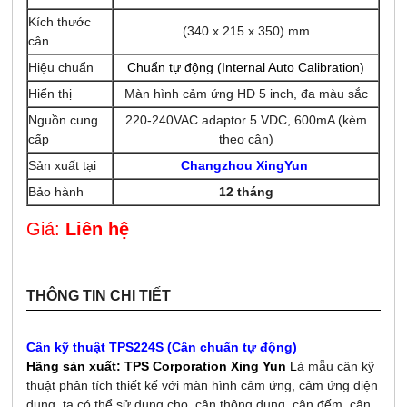
Kích thước
(340 x 215 x 350) mm
cân
Hiệu chuẩn
Chuẩn tự động (Internal Auto Calibration)
Hiển thị
Màn hình cảm ứng HD 5 inch, đa màu sắc
Nguồn cung
220-240VAC adaptor 5 VDC, 600mA (kèm
cấp
theo cân)
Sản xuất tại
Changzhou XingYun
Bảo hành
12 tháng
Giá:
Liên hệ
THÔNG TIN CHI TIẾT
Cân kỹ thuật TPS224S (Cân chuẩn tự động)
Hãng sản xuất: TPS Corporation Xing Yun
L
à mẫu cân kỹ
thuật phân tích thiết kế với màn hình cảm ứng, cảm ứng điện
dung, ta có thể sử dụng cho, cân thông dụng, cân đếm, cân