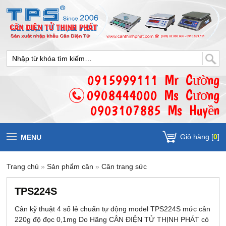
0915999111 Mr Cường
0908444000 Ms Cương
0903107885 Ms Huyền
Giỏ hàng [
0
]
MENU
Trang chủ
»
Sản phẩm cân
»
Cân trang sức
TPS224S
Cân kỹ thuật 4 số lẻ chuẩn tự động model TPS224S mức cân
220g độ đọc 0,1mg Do Hãng CÂN ĐIỆN TỬ THỊNH PHÁT có