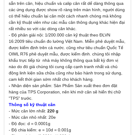
sẳn trên cân, hiệu chuẩn và calip cân rất dể dàng thông qua
các ứng dụng được show rõ ràng trên màn hình, người dùng
có thể hiệu chuẩn lại cân một cách nhanh chóng mà không
cần kỹ thuật viên như các mẫu cân thông dụng khác hiện đại
rất nhiều so với các dòng cân khác.
- Độ phân giải nội: 1/200.000 cân kỹ thuật theo ĐLVN
16:2009 tiêu chuẩn đo lường Việt Nam. Miễn phê duyệt mẫu,
được kiểm định trên cả nước. cũng như tiêu chuẩn Quốc Tế
OIML R76 phê duyệt mẫu, được kiểm định. chúng tôi nhập
khẩu trực tiếp từ nhà máy không thông qua bất kỳ đơn vị
nào do đó giá chúng tôi cung cấp cạnh tranh nhất và chủ
động linh kiện sữa chữa cũng như bảo hành trong sử dụng,
cam kết thời gian sớm nhất cho khách hàng.
-
Nhận diện sản phẩm: Sản Phẩm Sản xuất theo đơn đặt
hàng của TPS Corporation, nên khi mở cân sẽ hiển thị chữ
"TPS" trước.
Thông số kỹ thuật cân
- Mức cân lớn nhất:
220 g
- Mức cân nhỏ nhất: 20e
- Độ đọc: d = 0.0001g
- Độ chia kiểm: e = 10d = 0.001g