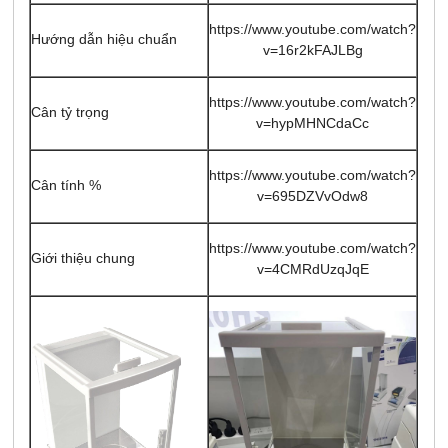
https://www.youtube.com/watch?
Hướng dẫn hiệu chuẩn
v=16r2kFAJLBg
https://www.youtube.com/watch?
Cân tỷ trọng
v=hypMHNCdaCc
https://www.youtube.com/watch?
Cân tính %
v=695DZVvOdw8
https://www.youtube.com/watch?
Giới thiệu chung
v=4CMRdUzqJqE