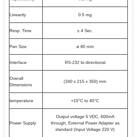
Linearity
0.5 mg
Resp. Time
≤ 4 Sec.
Pan Size
ø 80 mm
Interface
RS-232 bi-directional
Overall
(340 x 215 x 350) mm
Dimensions
temperature
+10°C to 40°C
Output voltage 5 VDC, 600mA
Power Supply
through,
External Power Adapter as
standard (Input Voltage 220 V)