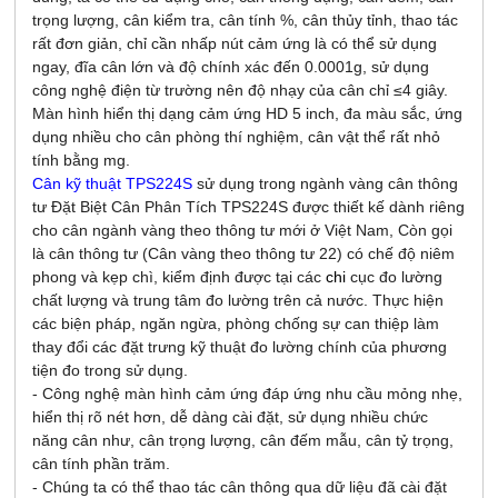
trọng lượng, cân kiểm tra, cân tính %, cân thủy tỉnh, thao tác
rất đơn giản, chỉ cần nhấp nút cảm ứng là có thể sử dụng
ngay, đĩa cân lớn và độ chính xác đến 0.0001g, sử dụng
công nghệ điện từ trường nên độ nhạy của cân chỉ ≤4 giây.
Màn hình hiển thị dạng cảm ứng HD 5 inch, đa màu sắc, ứng
dụng nhiều cho cân phòng thí nghiệm, cân vật thể rất nhỏ
tính bằng mg.
Cân kỹ thuật TPS224S
sử dụng trong ngành vàng cân thông
tư Đặt Biệt Cân Phân Tích TPS224S được thiết kế dành riêng
cho cân ngành vàng theo thông tư mới ở Việt Nam, Còn gọi
là cân thông tư (Cân vàng theo thông tư 22) có chế độ niêm
phong và kẹp chì, kiểm định được tại các
chi
cục đo lường
chất lượng và trung tâm đo lường trên cả nước. Thực hiện
các biện pháp, ngăn ngừa, phòng chống sự can thiệp làm
thay đổi các đặt trưng kỹ thuật đo lường chính của phương
tiện đo trong sử dụng.
- Công nghệ màn hình cảm ứng đáp ứng nhu cầu mỏng nhẹ,
hiển thị rõ nét hơn, dễ dàng cài đặt, sử dụng nhiều chức
năng cân như, cân trọng lượng, cân đếm mẫu, cân tỷ trọng,
cân tính phần trăm.
- Chúng ta có thể thao tác cân thông qua dữ liệu đã cài đặt