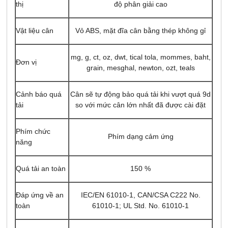
thị
độ phân giải cao
Vật liệu cân
Vỏ ABS, mặt đĩa cân bằng thép không gỉ
mg, g, ct, oz, dwt, tical tola, mommes, baht,
Đơn vị
grain, mesghal, newton, ozt, teals
Cảnh báo quá
Cân sẽ tự động bảo quá tải khi vượt quá 9d
tải
so với mức cân lớn nhất đã được cài đặt
Phím chức
Phím dạng cảm ứng
năng
Quá tải an toàn
150 %
Đáp ứng về an
IEC/EN 61010-1, CAN/CSA C222 No.
toàn
61010-1; UL Std. No. 61010-1