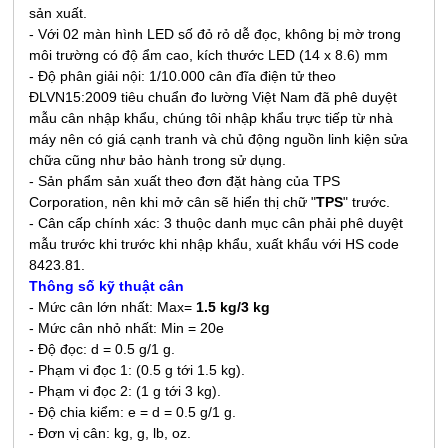
sản xuất.
- Với 02 màn hình LED số đỏ rỏ dễ đọc, không bị mờ trong
môi trường có độ ẩm cao, kích thước LED (14 x 8.6) mm
- Độ phân giải nội: 1/10.000 cân đĩa điện tử theo
ĐLVN15:2009 tiêu chuẩn đo lường Việt Nam đã phê duyệt
mẫu cân nhập khẩu, chúng tôi nhập khẩu trực tiếp từ nhà
máy nên có giá cạnh tranh và chủ động nguồn linh kiện sửa
chữa cũng như bảo hành trong sử dụng.
- Sản phẩm sản xuất theo đơn đặt hàng của TPS
Corporation, nên khi mở cân sẽ hiển thị chữ "
TPS
" trước.
- Cân cấp chính xác: 3 thuộc danh mục cân phải phê duyệt
mẫu trước khi
trước khi nhập khẩu, xuất khẩu
với HS code
8423.81.
Thông số kỹ thuật cân
- Mức cân lớn nhất: Max=
1.5 kg/3 kg
- Mức cân nhỏ nhất: Min = 20e
- Độ đọc: d = 0.5 g/1 g.
- Phạm vi đọc 1: (0.5 g tới 1.5 kg).
- Phạm vi đọc 2: (1 g tới 3 kg).
- Độ chia kiểm: e = d = 0.5 g/1 g.
- Đơn vị cân: kg, g, lb, oz.