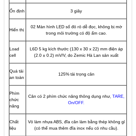
Ổn định
3 giây
02 Màn hình LED số đỏ rỏ dễ đọc, không bị mờ
Hiển thị
trong môi trường có độ ẩm cao.
Load
L6D 5 kg kích thước (130 x 30 x 22) mm điện áp
cell
(2.0 ± 0.2) mV/V, do Zemic Hà Lan sản xuất
Quá tải
125% tải trọng cân
an toàn
Phím
Cân có 2 phím chức năng thông dụng như,
TARE,
chức
On/OFF.
năng
Chất
Vỏ làm nhựa ABS, đĩa cân làm bằng thép không gỉ
liệu
(có thể mua thêm đĩa inox nếu có nhu cầu).