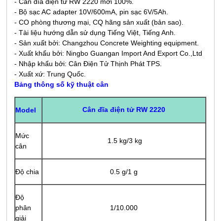
- Cân đĩa điện tử RW 2220 mới 100%.
- Bộ sạc AC adapter 10V/600mA, pin sạc 6V/5Ah.
- CO phòng thương mại, CQ hãng sản xuất (bản sao).
- Tài liệu hướng dẫn sử dụng Tiếng Việt, Tiếng Anh.
- Sản xuất bởi:
Changzhou Concrete Weighting equipment
.
- Xuất khẩu bởi: Ningbo Guangan Import And Export Co.,Ltd
- Nhập khẩu bởi: Cân Điện Tử Thịnh Phát TPS.
- Xuất xứ: Trung Quốc.
Bảng thông số kỹ thuật cân
Cân đĩa điện tử RW 2220
Model
Mức
1.5
kg/3 kg
cân
Độ chia
0.5 g/1 g
Độ
phân
1/10.000
giải