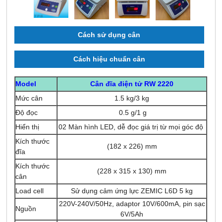
Cách sử dụng cân
Cách hiệu chuẩn cân
Model
Cân đĩa điện tử RW 2220
Mức cân
1.5 kg/3 kg
Độ đọc
0.5 g/1 g
Hiển thị
02 Màn hình LED, dễ đọc giá trị từ mọi góc độ
Kích thước
(182 x 226) mm
đĩa
Kích thước
(228 x 315 x 130) mm
cân
Load cell
Sử dụng cảm ứng lực ZEMIC L6D 5 kg
220V-240V/50Hz, adaptor 10V/600mA, pin sạc
Nguồn
6V/5Ah