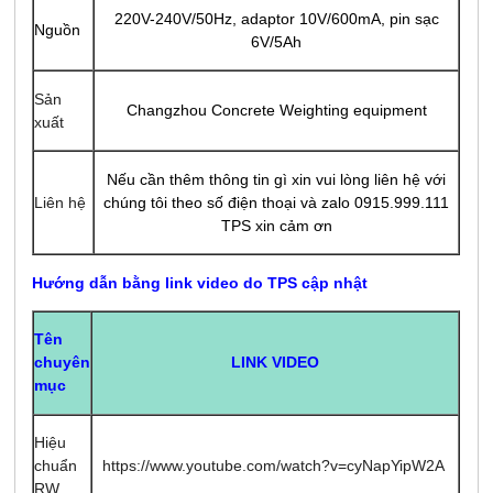
220V-240V/50Hz, adaptor 10V/600mA, pin sạc
Nguồn
6V/5A
h
Sản
Changzhou Concrete Weighting equipment
xuất
Nếu cần thêm thông tin gì xin vui lòng liên hệ với
Liên hệ
chúng tôi theo số điện thoại và zalo 0915.999.111
TPS xin cảm ơn
Hướng dẫn bằng link video do TPS cập nhật
Tên
LINK VIDEO
chuyên
mục
Hiệu
chuẩn
https://www.youtube.com/watch?v=cyNapYipW2A
RW