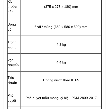
Kích
thước
(375 x 275 x 180) mm
hộp
Đóng
6cái / thùng (682 x 580 x 500) mm
gói
Trọng
4.3 kg
lượng
Vận
4.4 kg
chuyển
Tiêu
Chống nước theo IP 65
chuẩn
Phê
Phê duyệt mẫu mang ký hiệu PDM 2809-2017
duyệt