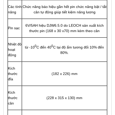
Các tính
Chức năng báo hiệu gần hết pin chức năng bật / tắt
năng
cân tự động giúp tiết kiệm năng lượng
6V/5AH hiệu DJW6.5.0 do LEOCH sản xuất kích
Pin sạc
thước pin (168 x 30 x70) mm kèm theo cân
Nhiệt độ
0
0
từ -10
C đến 40
C tại độ ẩm tương đối 10% đến
hoạt
80%.
động
Kích
thước
(182 x 226) mm
đĩa
Kích
thước
(228 x 315 x 130) mm
cân