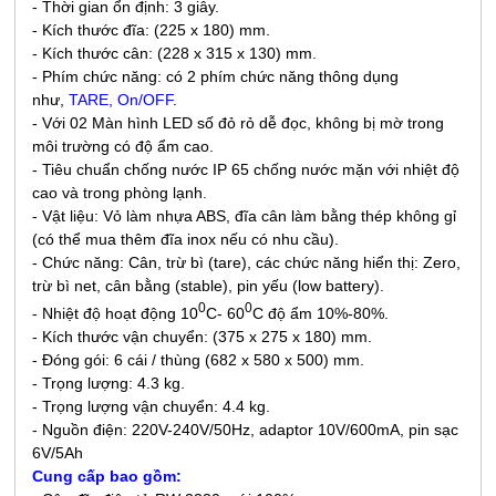
- Thời gian ổn định: 3 giây.
- Kích thước đĩa: (225 x 180) mm.
- Kích thước cân: (228 x 315 x 130) mm.
- Phím chức năng: có 2 phím chức năng thông dụng
như,
TARE, On/OFF
.
- Với 02 Màn hình LED số đỏ rỏ dễ đọc, không bị mờ trong
môi trường có độ ẩm cao.
- Tiêu chuẩn chống nước IP 65 chống nước mặn với nhiệt độ
cao và trong phòng lạnh.
- Vật liệu: Vỏ làm nhựa ABS, đĩa cân làm bằng thép không gỉ
(có thể mua thêm đĩa inox nếu có nhu cầu).
- Chức năng: Cân, trừ bì (tare), các chức năng hiển thị: Zero,
trừ bì net, cân bằng (stable), pin yếu (low battery).
0
0
- Nhiệt độ hoạt động 10
C- 60
C độ ẩm 10%-80%.
- Kích thước vận chuyển: (375 x 275 x 180) mm.
- Đóng gói: 6 cái / thùng (682 x 580 x 500) mm.
- Trọng lượng: 4.3 kg.
- Trọng lượng vận chuyển: 4.4 kg.
- Nguồn điện:
220V-240V/50Hz, adaptor 10V/600mA, pin sạc
6V/5A
h
Cung cấp bao gồm: