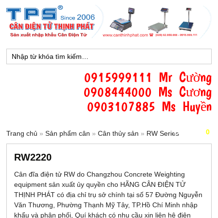
0915999111 Mr Cường
0908444000 Ms Cương
0903107885 Ms Huyền
Giỏ hàng [
0
]
Trang chủ
»
Sản phẩm cân
»
Cân thủy sản
»
RW Series
RW2220
Cân đĩa điện tử RW do Changzhou Concrete Weighting
equipment sản xuất ủy quyền cho HÃNG CÂN ĐIỆN TỬ
THỊNH PHÁT có địa chỉ trụ sở chính tại số 57 Đường Nguyễn
Văn Thương, Phường Thạnh Mỹ Tây, TP.Hồ Chí Minh nhập
khẩu và phân phối, Quí khách có nhu cầu xin liên hệ điện