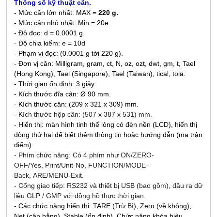
Thông số kỹ thuật cân.
- Mức cân lớn nhất: MAX =
220 g.
- Mức cân nhỏ nhất: Min = 20e.
- Độ đọc: d = 0.0001 g.
- Độ chia kiểm: e = 10d
- Phạm vi đọc: (0.0001 g tới 220 g).
- Đơn vị cân: Milligram, gram, ct, N, oz, ozt, dwt, gm, t, Tael
(Hong Kong), Tael (Singapore), Tael (Taiwan), tical, tola.
- Thời gian ổn định: 3 giây.
- Kích thước đĩa cân: Ø 90 mm.
- Kích thước cân: (209 x 321 x 309) mm.
- Kích thước hộp cân: (507 x 387 x 531) mm.
- Hiển thị: màn hình tinh thể lỏng có đèn nền (LCD), hiển thị
dòng thứ hai để biết thêm thông tin hoặc hướng dẫn (ma trận
điểm).
- Phím chức năng: Có 4 phím như ON/ZERO-
OFF/Yes, Print/Unit-No, FUNCTION/MODE-
Back, ARE/MENU-Exit.
- Cổng giao tiếp: RS232 và thiết bị USB (bao gồm), đầu ra dữ
liệu GLP / GMP với đồng hồ thực thời gian.
- Các chức năng hiển thị: TARE (Trừ Bì), Zero (về không),
Net (cân bằng), Stable (ổn định). Chức năng khóa hiệu