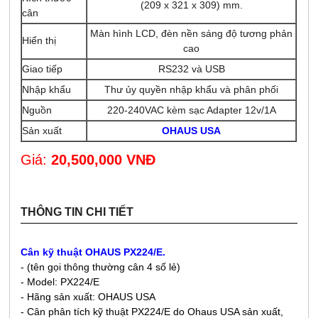
(209 x 321 x 309) mm.
cân
Màn hình LCD, đèn nền sáng độ tương phản
Hiển thị
cao
Giao tiếp
RS232 và USB
Nhập khẩu
Thư ủy quyền nhập khẩu và phân phối
Nguồn
220-240VAC kèm sạc Adapter 12v/1A
Sản xuất
OHAUS USA
Giá:
20,500,000 VNĐ
THÔNG TIN CHI TIẾT
Cân kỹ thuật OHAUS PX224/E.
- (tên gọi thông thường cân 4 số lẻ)
- Model: PX224/E
-
Hãng sản xuất: OHAUS USA
- Cân phân tích kỹ thuật PX224/E do Ohaus USA sản xuất,