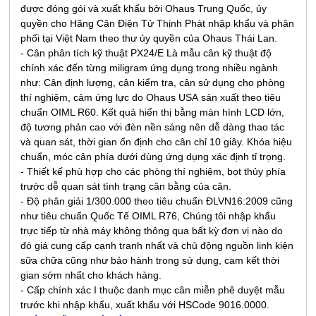
được đóng gói và xuất khẩu bởi Ohaus Trung Quốc, ủy
quyền cho Hãng Cân Điện Tử Thịnh Phát nhập khẩu và phân
phối tại Việt Nam theo thư ủy quyền của Ohaus Thái Lan.
-
Cân phân tích kỹ thuật PX24/E
Là mẫu cân kỹ thuật độ
chính xác đến từng miligram ứng dụng trong nhiều ngành
như: Cân định lượng, cân kiểm tra, cân sử dụng cho phòng
thí nghiệm, cảm ứng lực do Ohaus USA sản xuất theo tiêu
chuẩn OIML R60. Kết quả hiển thị bằng màn hình LCD lớn,
độ tương phản cao với đèn nền sáng nên dễ dàng thao tác
và quan sát, thời gian ổn định cho cân chỉ 10 giây. Khóa hiệu
chuẩn, móc cân phía dưới dùng ứng dụng xác định tỉ trọng.
- Thiết kế phù hợp cho các phòng thí nghiệm, bọt thủy phía
trước dễ quan sát tình trạng cân bằng của cân.
- Độ phân giải 1/300.000 theo tiêu chuẩn ĐLVN16:2009 cũng
như tiêu chuẩn Quốc Tế OIML R76, Chúng tôi nhập khẩu
trực tiếp từ nhà máy không thông qua bất kỳ đơn vị nào do
đó giá cung cấp cạnh tranh nhất và chủ động nguồn linh kiện
sữa chữa cũng như bảo hành trong sử dụng, cam kết thời
gian sớm nhất cho khách hàng.
- Cấp chính xác I thuộc danh mục cân miễn phê duyệt mẫu
trước khi nhập khẩu, xuất khẩu với HSCode 9016.0000.