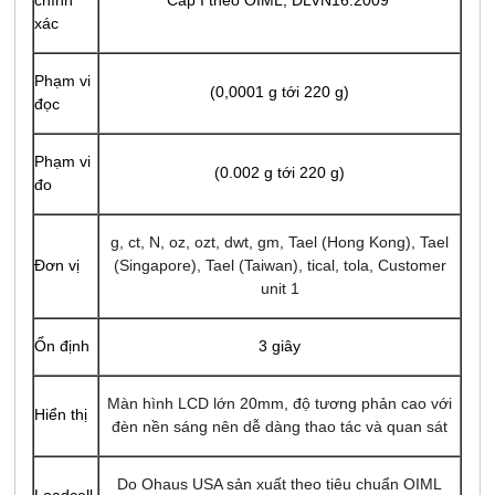
chính
Cấp I theo OIML, ĐLVN16:2009
xác
Phạm vi
(0,0001 g tới 220 g)
đọc
Phạm vi
(0.002 g tới 220 g)
đo
g, ct, N, oz, ozt, dwt, gm, Tael (Hong Kong), Tael
Đơn vị
(Singapore), Tael (Taiwan), tical, tola, Customer
unit 1
Ổn định
3 giây
Màn hình LCD lớn 20mm, độ tương phản cao với
Hiển thị
đèn nền sáng nên dễ dàng thao tác và quan sát
Do Ohaus USA sản xuất theo tiêu chuẩn OIML