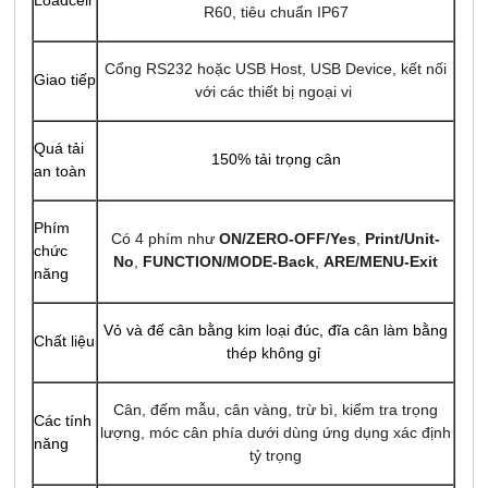
Loadcell
R60, tiêu chuẩn IP67
Cổng RS232 hoặc USB Host, USB Device, kết nối
Giao tiếp
với các thiết bị ngoại vi
Quá tải
150% tải trọng cân
an toàn
Phím
Có 4 phím như
ON/ZERO-OFF/Yes
,
Print/Unit-
chức
No
,
FUNCTION/MODE-Back
,
ARE/MENU-Exit
năng
Vỏ và đế cân bằng kim loại đúc, đĩa cân làm bằng
Chất liệu
thép không gỉ
Cân, đếm mẫu, cân vàng, trừ bì, kiểm tra trọng
Các tính
lượng, móc cân phía dưới dùng ứng dụng xác định
năng
tỷ trọng