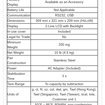
Available as an Accessory
Display
Battery Life
Not Applicable
Communication
RS232; USB
Dimensions
309 mm x 321 mm x 209 mm (HxLxW)
Display
2-Line LCD with Backlight
In-use cover
Included
Legal for Trade
No
Minimum
200 mg
Weight
Net Weight
10 lb (4.5 kg)
Pan
Stainless Steel
Construction
Power
AC Adapter (Included)
Stabilization
3 s
Time
Tare Range
To capacity by subtraction
g, ct, N, oz, ozt, dwt, gm, Tael (Hong Kong),
Units of
Tael (Singapore), Tael (Taiwan), tical, tola,
Customer unit 1
50°F – 86°F, 80%RH, non-condensing;