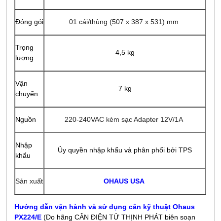
Đóng gói
01 cái/thùng (507 x 387 x 531) mm
Trọng
4,5 kg
lượng
Vận
7 kg
chuyển
Nguồn
220-240VAC kèm sạc Adapter 12V/1A
Nhập
Ủy quyền nhập khẩu và phân phối bởi TPS
khẩu
Sản xuất
OHAUS USA
Hướng dẫn vận hành và sử dụng cân kỹ thuật Ohaus
PX224/E
(Do hãng CÂN ĐIỆN TỬ THỊNH PHÁT biên soạn