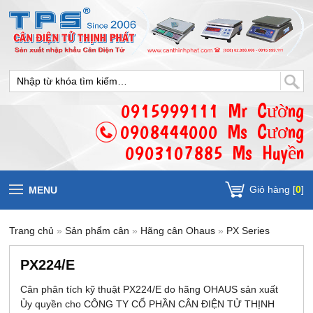
0915999111 Mr Cường
0908444000 Ms Cương
0903107885 Ms Huyền
Giỏ hàng [
0
]
MENU
Trang chủ
»
Sản phẩm cân
»
Hãng cân Ohaus
»
PX Series
PX224/E
Cân phân tích kỹ thuật PX224/E do hãng OHAUS sản xuất
Ủy quyền cho CÔNG TY CỔ PHẦN CÂN ĐIỆN TỬ THỊNH