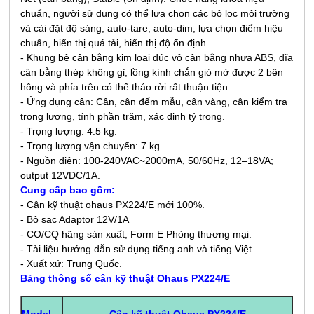
chuẩn, người sử dụng có thể lựa chọn các bộ lọc môi trường
và cài đặt độ sáng, auto-tare, auto-dim, lựa chọn điểm hiệu
chuẩn, hiển thị quá tải, hiển thị độ ổn định.
- Khung bệ cân bằng kim loại đúc vỏ cân bằng nhựa ABS, đĩa
cân bằng thép không gỉ, lồng kính chắn gió mở được 2 bên
hông và phía trên có thể tháo rời rất thuận tiện.
- Ứng dụng cân: Cân, cân đếm mẫu, cân vàng, cân kiểm tra
trọng lượng, tính phần trăm, xác định tỷ trọng.
- Trọng lượng: 4.5 kg.
- Trọng lượng vận chuyển: 7 kg.
- Nguồn điện: 100-240VAC~2000mA, 50/60Hz, 12–18VA;
output 12VDC/1A.
Cung cấp bao gồm:
- Cân kỹ thuật ohaus PX224/E mới 100%.
- Bộ sạc Adaptor 12V/1A
- CO/CQ hãng sản xuất, Form E Phòng thương mại.
- Tài liệu hướng dẫn sử dụng tiếng anh và tiếng Việt.
- Xuất xứ: Trung Quốc.
Bảng t
hông số cân kỹ thuật Ohaus PX224/E