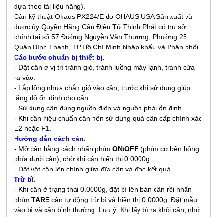
dựa theo tài liệu hãng).
Cân kỹ thuật Ohaus PX224/E do OHAUS USA Sản xuất và
được ủy Quyền Hãng Cân Điện Tử Thịnh Phát có trụ sở
chính tại số 57 Đường Nguyễn Văn Thương, Phường 25,
Quận Bình Thạnh, TP.Hồ Chí Minh Nhập khẩu và Phân phối.
Các bước chuẩn bị thiết bị.
- Đặt cân ở vị trí tránh gió, tránh luồng máy lạnh, tránh cửa
ra vào.
- Lắp lồng nhựa chắn gió vào cân, trước khi sử dụng giúp
tăng độ ổn định cho cân.
- Sử dụng cân đúng nguồn điện và nguồn phải ổn định.
- Khi cần hiệu chuẩn cân nên sử dụng quả cân cấp chính xác
E2 hoặc F1.
Hướng dẫn cách cân.
- Mở cân bằng cách nhấn phím
ON/OFF
(phím cơ bên hông
phía dưới cân), chờ khi cân hiển thị 0.0000g.
- Đặt vật cân lên chính giữa đĩa cân và đọc kết quả.
Trừ bì.
- Khi cân ở trạng thái 0.0000g, đặt bì lên bàn cân rồi nhấn
phím
TARE
cân tự động trừ bì và hiển thị 0.0000g. Đặt mẫu
vào bì và cân bình thường. Lưu ý: Khi lấy bì ra khỏi cân, nhớ