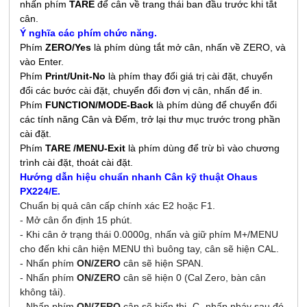
nhấn phím
TARE
để cân về trang thái ban đầu trước khi tắt
cân.
Ý nghĩa các phím chức năng.
Phím
ZERO/Yes
là phím dùng tắt mở cân, nhấn về ZERO, và
vào Enter.
Phím
Print/Unit-No
là phím thay đổi giá trị cài đặt, chuyển
đổi các bước cài đặt, chuyển đổi đơn vị cân, nhấn để in.
Phím
FUNCTION/MODE-Back
là phím dùng để chuyển đổi
các tính năng Cân và Đếm, trở lại thư mục trước trong phần
cài đặt.
Phím
TARE
/MENU-Exit
là phím dùng để trừ bì vào chương
trình cài đặt, thoát cài đặt.
Hướng dẫn hiệu chuẩn nhanh Cân kỹ thuật Ohaus
PX224/E.
Chuẩn bị quả cân cấp chính xác E2 hoặc F1.
- Mở cân ổn định 15 phút.
- Khi cân ở trạng thái 0.0000g, nhấn và giữ phím M+/MENU
cho đến khi cân hiện MENU thì buông tay, cân sẽ hiện CAL.
- Nhấn phím
ON/ZERO
cân sẽ hiện SPAN.
- Nhấn phím
ON/ZERO
cân sẽ hiện 0 (Cal Zero, bàn cân
không tải).
- Nhấn phím
ON/ZERO
cân sẽ hiển thị -C- nhấp nháy sau đó