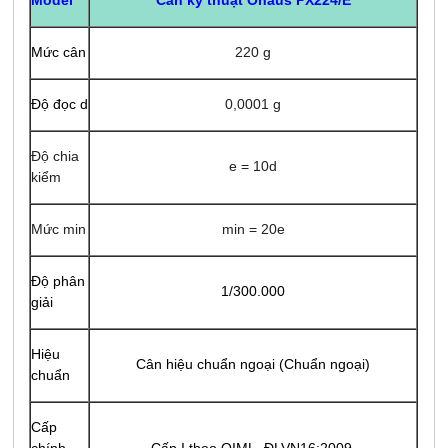
Cân kỹ thuật Ohaus PX224/E
Model
Mức cân
220 g
Độ đọc d
0,0001 g
Độ chia
e = 10d
kiểm
Mức min
min = 20e
Độ phân
1/300.000
giải
Hiệu
Cân hiệu chuẩn ngoại (Chuẩn ngoại)
chuẩn
Cấp