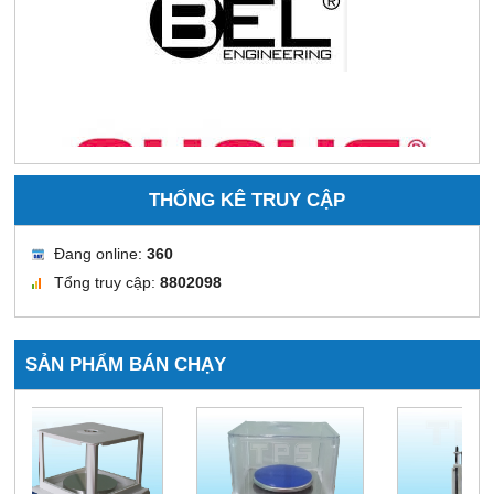
THỐNG KÊ TRUY CẬP
Đang online:
360
Tổng truy cập:
8802098
SẢN PHẨM BÁN CHẠY