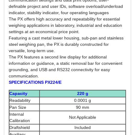
definable project and user IDs, software overload/underload
indicator, stability indicator, four operating languages
The PX offers high accuracy and repeatability for essential
weighing applications in laboratory, industrial and education
settings at an economical price point.
Featuring a cast metal lower housing, sub-pan and stainless
steel weighing pan, the PX is durably constructed for
versatile, long-term use.
The PX features a second line display for additional
information or guidance, a static removal bar for convenient
grounding, and USB and RS232 connectivity for easy
communication.
SPECIFICATIONS PX224/E
Capacity
220 g
Readability
0.0001 g
Pan Size
90 mm
Internal
Not Applicable
Calibration
Draftshield
Included
Auxiliary