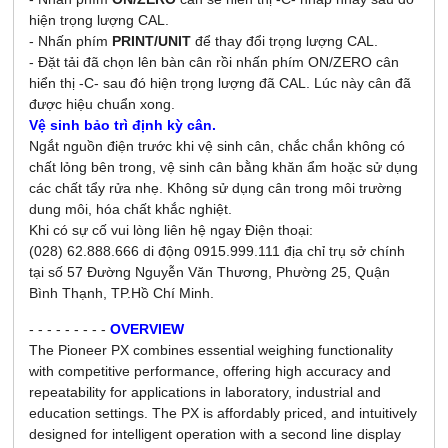
hiện trọng lượng CAL.
- Nhấn phím
PRINT/UNIT
để thay đổi trọng lượng CAL.
- Đặt tải đã chọn lên bàn cân rồi nhấn phím ON/ZERO cân
hiển thị -C- sau đó hiện trọng lượng đã CAL. Lúc này cân đã
được hiệu chuẩn xong.
Vệ sinh bảo trì định kỳ cân.
Ngắt nguồn điện trước khi vệ sinh cân, chắc chắn không có
chất lỏng bên trong, vệ sinh cân bằng khăn ẩm hoặc sử dụng
các chất tẩy rửa nhẹ. Không sử dụng cân trong môi trường
dung môi, hóa chất khắc nghiệt.
Khi có sự cố vui lòng liên hệ ngay Điện thoại:
(028) 62.888.666 di động 0915.999.111 địa chỉ trụ sở chính
tại số 57 Đường Nguyễn Văn Thương, Phường 25, Quận
Bình Thạnh, TP.Hồ Chí Minh.
- - - - - - - - -
OVERVIEW
The Pioneer PX combines essential weighing functionality
with competitive performance, offering high accuracy and
repeatability for applications in laboratory, industrial and
education settings. The PX is affordably priced, and intuitively
designed for intelligent operation with a second line display