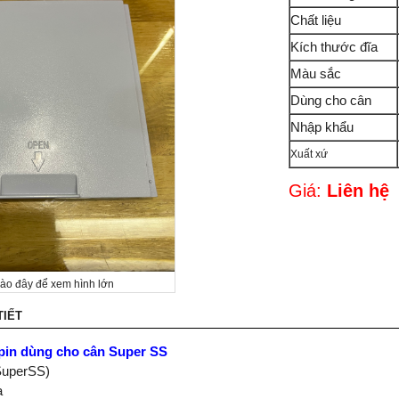
Chất liệu
Kích thước đĩa
Màu sắc
Dùng cho cân
Nhập khẩu
Xuất xứ
Giá:
Liên hệ
vào đây để xem hình lớn
TIẾT
pin dùng cho cân Super SS
SuperSS)
a