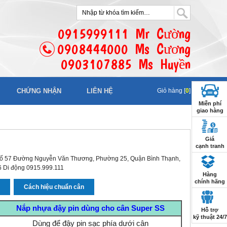
0915999111 Mr Cường
0908444000 Ms Cương
0903107885 Ms Huyền
CHỨNG NHẬN
LIÊN HỆ
Giỏ hàng [
0
]
Miễn phí
giao hàng
Giá
cạnh tranh
i số 57 Đường Nguyễn Văn Thương, Phường 25, Quận Bình Thạnh,
66 Di động 0915.999.111
Hàng
chính hãng
n
Cách hiệu chuẩn cân
Nắp nhựa đậy pin dùng cho cân Super SS
Hỗ trợ
kỹ thuật 24/7
Dùng để đậy pin sạc phía dưới cân