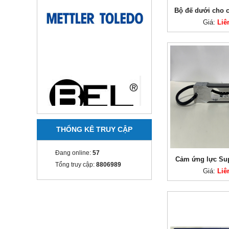
Bộ đế dưới cho 
Giá:
Liê
THỐNG KÊ TRUY CẬP
Đang online:
57
Cảm ứng lực Sup
Tổng truy cập:
8806989
Giá:
Liê