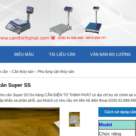
BIỂU MẪU
TÀI LIỆU CÂN
VĂN BẢN ĐO LƯỜNG
m cân
»
Cân thủy sản
»
Phụ tùng cân thủy sản
cân Super SS
cho cân Super SS Do hãng CÂN ĐIỆN TỬ THỊNH PHÁT có địa chỉ trụ sở chính tạ
p khẩu và phân phối, quí khách có nhu cầu xin liên hệ điện thoại (028) 62.888.6
Cách sử dụng câ
Model
Chức năng