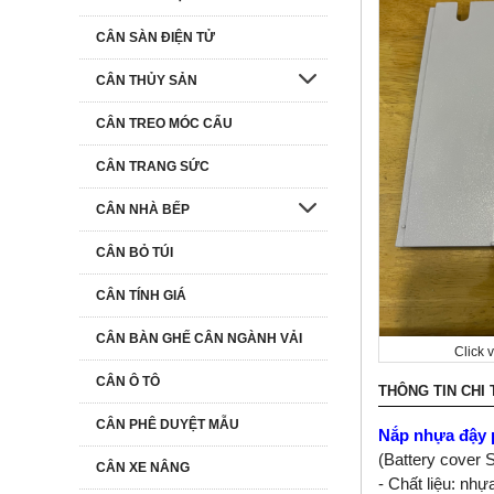
CÂN SÀN ĐIỆN TỬ
CÂN THỦY SẢN
CÂN TREO MÓC CẨU
CÂN TRANG SỨC
CÂN NHÀ BẾP
CÂN BỎ TÚI
CÂN TÍNH GIÁ
CÂN BÀN GHẾ CÂN NGÀNH VẢI
Click 
CÂN Ô TÔ
THÔNG TIN CHI 
CÂN PHÊ DUYỆT MẪU
Nắp nhựa đậy 
(Battery cover 
CÂN XE NÂNG
- Chất liệu: nhự