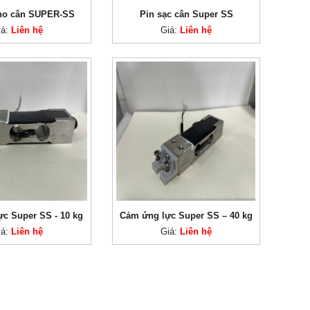
cho cân SUPER-SS
Pin sạc cân Super SS
iá:
Liên hệ
Giá:
Liên hệ
c Super SS - 10 kg
Cảm ứng lực Super SS – 40 kg
iá:
Liên hệ
Giá:
Liên hệ