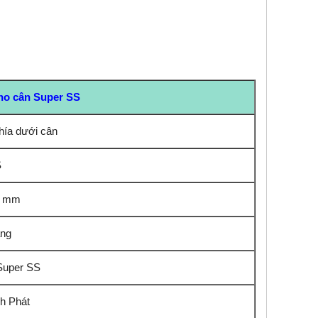
ho cân Super SS
hía dưới cân
S
2 mm
ắng
Super SS
nh Phát