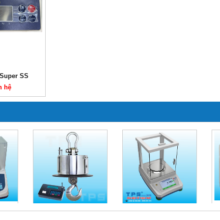
 Super SS
n hệ