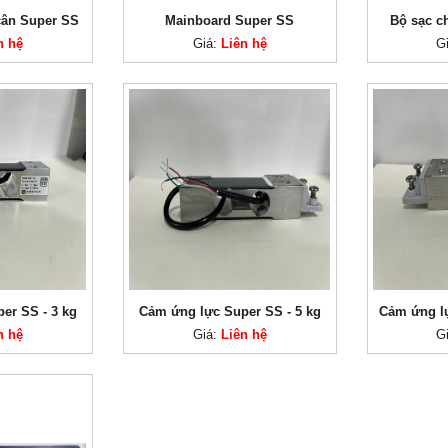
cân Super SS
Mainboard Super SS
Bộ sạc 
n hệ
Giá:
Liên hệ
G
er SS - 3 kg
Cảm ứng lực Super SS - 5 kg
Cảm ứng lự
n hệ
Giá:
Liên hệ
G