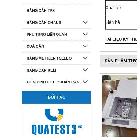
Xuất xứ
HÃNG CÂN TPS
Liên hệ
HÃNG CÂN OHAUS
PHỤ TÙNG LIÊN QUAN
TÀI LIỆU KỸ TH
QUẢ CÂN
HÃNG METTLER TOLEDO
SẢN PHẨM TƯ
HÃNG CÂN KELI
KIỂM ĐỊNH HIỆU CHUẨN CÂN
ĐỐI TÁC