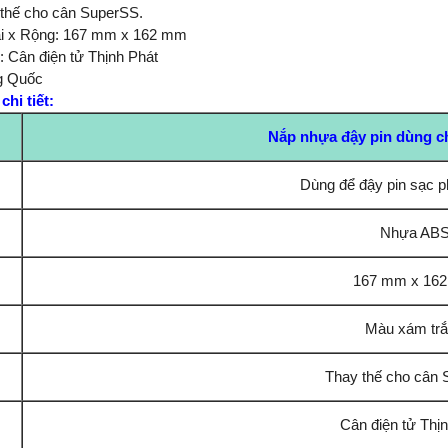
 thế cho cân SuperSS.
ài x Rộng: 167 mm x 162 mm
: Cân điện tử Thịnh Phát
ng Quốc
hi tiết:
Nắp nhựa đậy pin dùng c
Dùng để đậy pin sạc p
Nhựa AB
167 mm x 16
Màu xám tr
Thay thế cho cân 
Cân điện tử Thị