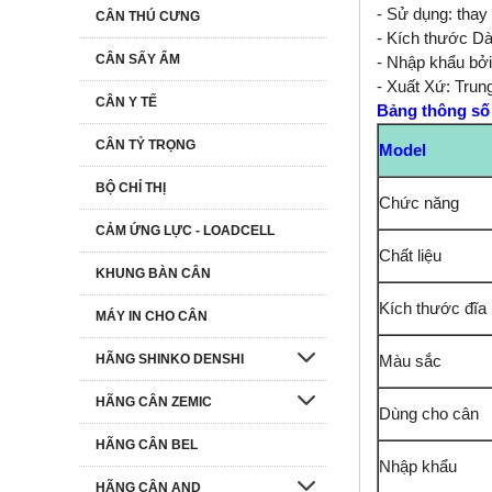
- Sử dụng: thay
CÂN THÚ CƯNG
- Kích thước D
CÂN SẤY ẨM
- Nhập khẩu bởi
- Xuất Xứ: Tru
CÂN Y TẾ
Bảng thông số c
CÂN TỶ TRỌNG
Model
BỘ CHỈ THỊ
Chức năng
CẢM ỨNG LỰC - LOADCELL
Chất liệu
KHUNG BÀN CÂN
Kích thước đĩa
MÁY IN CHO CÂN
HÃNG SHINKO DENSHI
Màu sắc
HÃNG CÂN ZEMIC
Dùng cho cân
HÃNG CÂN BEL
Nhập khẩu
HÃNG CÂN AND