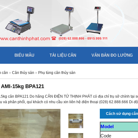
BIỂU MẪU
TÀI LIỆU CÂN
VĂN BẢN ĐO LƯỜNG
m cân
»
Cân thủy sản
»
Phụ tùng cân thủy sản
 AMI-15kg BPA121
15kg cân BPA121 Do hãng CÂN ĐIỆN TỬ THỊNH PHÁT có địa chỉ trụ sở chính tại
 và phân phối, quí khách có nhu cầu xin liên hệ điện thoại (028) 62.888.666 Di 
Cách sử dụng câ
Model
Code