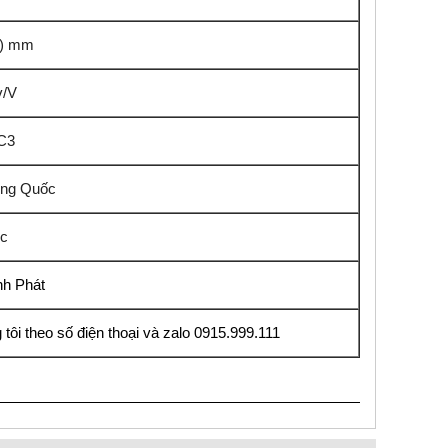
2) mm
v/V
C3
rung Quốc
ốc
nh Phát
 tôi theo số điện thoại và zalo 0915.999.111