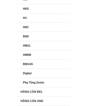
H6G
H3
H8C
B8D
HM11
HM9B
BM14G
Digital
Phụ Tùng Zemic
HÃNG CÂN BEL
HÃNG CÂN AND