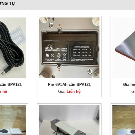
ƠNG TỰ
 cân BPA121
Pin 6V5Ah cân BPA121
Đĩa I
n hệ
Giá:
Liên hệ
G