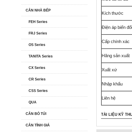
CÂN NHÀ BẾP
Kích thước
FEH Series
Điện áp biến đổ
FRJ Series
Cấp chính xác
OS Series
Hãng sản xuất
TANITA Series
CX Series
Xuất xứ
CR Series
Nhập khẩu
CSS Series
Liên hệ
QUA
CÂN BỎ TÚI
TÀI LIỆU KỸ TH
CÂN TÍNH GIÁ