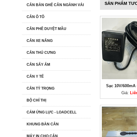
SẢN PHẨM TƯ
CÂN BÀN GHẾ CÂN NGÀNH VẢI
CÂN Ô TÔ
CÂN PHÊ DUYỆT MẪU
CÂN XE NÂNG
CÂN THÚ CƯNG
CÂN SẤY ẨM
CÂN Y TẾ
Sạc 10V/600mA
CÂN TỶ TRỌNG
Giá:
Liê
BỘ CHỈ THỊ
CẢM ỨNG LỰC - LOADCELL
KHUNG BÀN CÂN
MÁY IN CHO CÂN