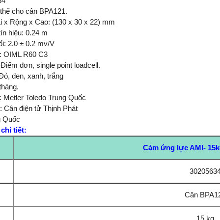
34
 thế cho cân BPA121.
i x Rộng x Cao: (130 x 30 x 22) mm
tín hiệu: 0.24 m
ổi: 2.0 ± 0.2 mv/V
c: OIML R60 C3
 Điểm đơn, single point loadcell.
Đỏ, đen, xanh, trắng
tháng.
: Metler Toledo Trung Quốc
: Cân điện tử Thịnh Phát
g Quốc
hi tiết:
Cảm ứng lực AMI- 15
3020563
Cân BPA1
15 kg