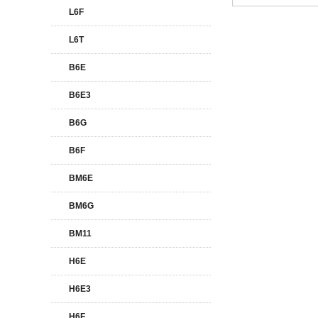
L6F
L6T
B6E
B6E3
B6G
B6F
BM6E
BM6G
BM11
H6E
H6E3
H6F