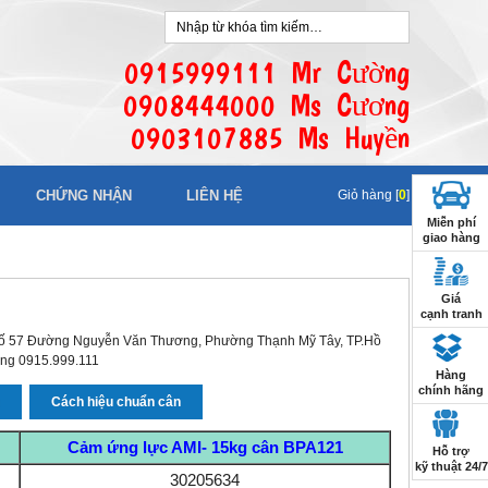
0915999111 Mr Cường
0908444000 Ms Cương
0903107885 Ms Huyền
CHỨNG NHẬN
LIÊN HỆ
Giỏ hàng [
0
]
Miễn phí
giao hàng
Giá
cạnh tranh
 số 57 Đường Nguyễn Văn Thương, Phường Thạnh Mỹ Tây, TP.Hồ
động 0915.999.111
Hàng
chính hãng
n
Cách hiệu chuẩn cân
Cảm ứng lực AMI- 15kg cân BPA121
Hỗ trợ
kỹ thuật 24/7
30205634