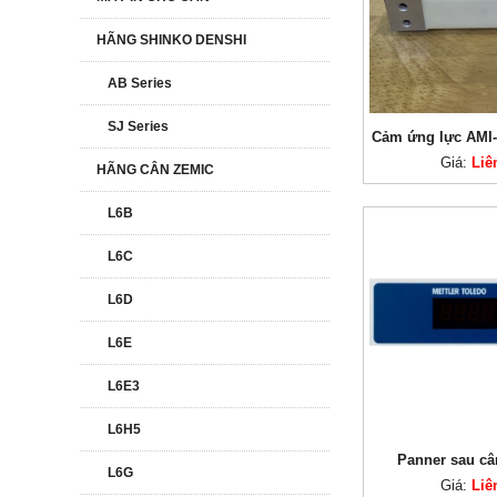
HÃNG SHINKO DENSHI
AB Series
SJ Series
Cảm ứng lực AMI-
Giá:
Liê
HÃNG CÂN ZEMIC
L6B
L6C
L6D
L6E
L6E3
L6H5
Panner sau câ
L6G
Giá:
Liê