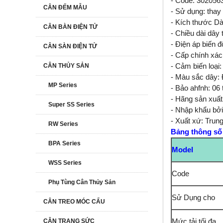
- Code: 302056
CÂN ĐẾM MẪU
- Sử dụng: thay
- Kích thước Dà
CÂN BÀN ĐIỆN TỬ
- Chiều dài dây 
- Điện áp biến đ
CÂN SÀN ĐIỆN TỬ
- Cấp chính xá
CÂN THỦY SẢN
- Cảm biến loại:
- Màu sắc dây: 
MP Series
- Bảo ahfnh: 06 
- Hãng sản xuất
Super SS Series
- Nhập khẩu bởi
- Xuất xứ: Trun
RW Series
Bảng thông số c
BPA Series
Model
WSS Series
Code
Phụ Tùng Cân Thủy Sản
Sử Dụng cho
CÂN TREO MÓC CẨU
CÂN TRANG SỨC
Mức tải tối đa