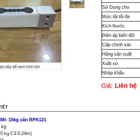
Sử Dụng cho
Mức tải tối đa
Kích thước
Điện áp biến đổi
Cấp chính xác
Hãng sản xuất
Xuất xứ
vào đây để xem hình lớn
Nhập khẩu
Giá:
Liên hệ
TIẾT
MI- 15kg cân BPA121
 kg
15 kg C3 0.24m)